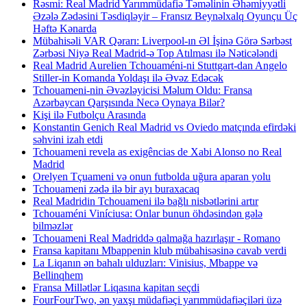
Rəsmi: Real Madrid Yarımmüdafiə Təməlinin Əhəmiyyətli
Əzələ Zədəsini Təsdiqləyir – Fransız Beynəlxalq Oyunçu Üç
Həftə Kənarda
Mübahisəli VAR Qərarı: Liverpool-ın Əl İşinə Görə Sərbəst
Zərbəsi Niyə Real Madrid-ə Top Atılması ilə Nəticələndi
Real Madrid Aurelien Tchouaméni-ni Stuttgart-dan Angelo
Stiller-in Komanda Yoldaşı ilə Əvəz Edəcək
Tchouameni-nin Əvəzləyicisi Məlum Oldu: Fransa
Azərbaycan Qarşısında Necə Oynaya Bilər?
Kişi ilə Futbolçu Arasında
Konstantin Genich Real Madrid vs Oviedo matçında efirdəki
səhvini izah etdi
Tchouameni revela as exigências de Xabi Alonso no Real
Madrid
Orelyen Tçuameni və onun futbolda uğura aparan yolu
Tchouameni zədə ilə bir ayı buraxacaq
Real Madridin Tchouameni ilə bağlı nisbətlərini artır
Tchouaméni Viníciusa: Onlar bunun öhdəsindən gələ
bilməzlər
Tchouameni Real Madriddə qalmağa hazırlaşır - Romano
Fransa kapitanı Mbappenin klub mübahisəsinə cavab verdi
La Liqanın ən bahalı ulduzları: Vinisius, Mbappe və
Bellinqhem
Fransa Millətlər Liqasına kapitan seçdi
FourFourTwo, ən yaxşı müdafiəçi yarımmüdafiəçiləri üzə