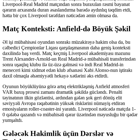
Liverpool-Real Madrid matçından sonra buraxılan rəsmi bəyanat
qərarın arxasında duran əsaslandırma barədə aydınlıq təqdim etdi,
hətta bir çox Liverpool tərəfdarı nəticədən əmin olmasa da.
Matç Konteksti: Anfield-də Böyük Şəkil
Əl işi mübahisəsi oyundan sonrakı müzakirəyə hakim olsa da, bu
cəlbedici Çempionlar Liqası qarşılaşmasının daha geniş konteksti
daxilində baş verdi. Matç keçmiş Liverpool akademiyası məzunu
Trent Alexander-Arnold-un Real Madrid-ə mübahisəli transferindən
sonra uşaqlıq klubu ilə üz-üzə gəlməsi və indi Real Madrid-in
meneceri kimi xidmət edən klub əfsanəsi Xabi Alonso-nun iştirakı
daxil olmaqla əhəmiyyətli hekayə xətlərini əks etdirdi.
Oyunun böyüklüyünə görə artıq elektrikləşmiş Anfield atmosferi
VAR baxış prosesi zamanı dramatik şəkildə gücləndı. Penalti
təyinatının ilkin gözləntisi, ardından gələn şok geri dönüş elit
səviyyəli Avropa rəqabətinin yüksək risklərini nümayiş etdirən
emosiyaların roller-coaster-ini yaratdı. Liverpool nəticədə matçda 1-
0 qələbə qazandı və mübahisəli qərar üzərindən məyusluğu bir qədər
yumşaltdı.
Gələcək Hakimlik üçün Dərslər və