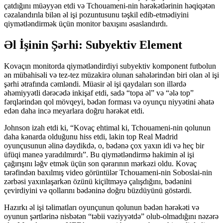
çatdığını müəyyən etdi və Tchouameni-nin hərəkətlərinin həqiqətən
cəzalandırıla bilən əl işi pozuntusunu təşkil edib-etmədiyini
qiymətləndirmək üçün monitor baxışını əsaslandırdı.
Əl İşinin Şərhi: Subyektiv Element
Kovaçın monitorda qiymətləndirdiyi subyektiv komponent futbolun
ən mübahisəli və tez-tez müzakirə olunan sahələrindən biri olan əl işi
şərhi ətrafında cəmləndi. Müasir əl işi qaydaları son illərdə
əhəmiyyətli dərəcədə inkişaf etdi, sadə “topa əl” və “ələ top”
fərqlərindən qol mövqeyi, bədən forması və oyunçu niyyətini əhatə
edən daha incə meyarlara doğru hərəkət etdi.
Johnson izah etdi ki, “Kovaç ehtimal ki, Tchouameni-nin qolunun
daha kənarda olduğunu hiss etdi, lakin top Real Madrid
oyunçusunun əlinə dəydikdə, o, bədənə çox yaxın idi və heç bir
üfüqi maneə yaradılmırdı”. Bu qiymətləndirmə hakimin əl işi
çağırışını ləğv etmək üçün son qərarının mərkəzi oldu. Kovaç
tərəfindən baxılmış video görüntülər Tchouameni-nin Soboslai-nin
zərbəsi yaxınlaşarkən özünü kiçiltməyə çalışdığını, bədənini
çevirdiyini və qollarını bədəninə doğru büzdüyünü göstərdi.
Hazırkı əl işi təlimatları oyunçunun qolunun bədən hərəkəti və
oyunun şərtlərinə nisbətən “təbii vəziyyətdə” olub-olmadığını nəzərə