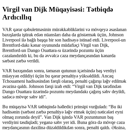
Virgil van Dijk Müqayisəsi: Tətbiqdə
Ardıcıllıq
VAR qərar qəbuletməsinin mürəkkəbliklərini və mövqeyə əsaslanan
baxışlarda iştirak edən nüansları daha da göstərmək üçün, Johnson
Liverpool ilə bağlı başqa bir son hadisəyə istinad etdi. Liverpool-un
Brentford-dakı kənar oyununda müdafiəçi Virgil van Dijk,
Brentford-un Dango Ouattara-sı üzərində pozuntu üçün
cəzalandırıldı ki, bu da əvvəlcə cəza meydançasından kənarda
sərbəst zərbə verildi.
VAR baxışından sonra, təmasın qutunun içərisində baş verdiyi
müəyyən edildiyi üçün bu qərar penaltiyə yüksəldildi. Ancaq
Tchouameni hadisəsindən fərqli olaraq, penalti çağırışı ləğv edilmək
əvəzinə qaldı. Johnson fərqi izah etdi: “Virgil van Dijk tərəfindən
Dango Ouattara üzərində pozuntu meydandakı çağırış səhv deyildi,
sadəcə mövqe səhv idi”.
Bu müqayisə VAR tətbiqində həlledici prinsipi vurğuladı: “Bu iki
hadisənin (sərbəst zərbə penaltiyə ləğv etmək üçün) nəticələri eyni
olmaq zorunda deyil”. Van Dijk işində VAR pozuntunun baş
verdiyini təsdiqlədi; yeganə səhv yer idi. Buna görə də mövqe cəza
meydançasının daxilinə düzəldildikdən sonra, penalti qaldı. Əksinə,