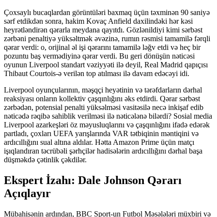
Çoxsaylı bucaqlardan görüntüləri baxmaq üçün təxminən 90 saniyə
sərf etdikdən sonra, hakim Kovaç Anfield daxilindəki hər kəsi
heyrətləndirən qərarla meydana qayıtdı. Gözlənildiyi kimi sərbəst
zərbəni penaltiyə yüksəltmək əvəzinə, rumın rəsmisi tamamilə fərqli
qərar verdi: o, orijinal əl işi qərarını tamamilə ləğv etdi və heç bir
pozuntu baş vermədiyinə qərar verdi. Bu geri dönüşün nəticəsi
oyunun Liverpool standart vəziyyəti ilə deyil, Real Madrid qapıçısı
Thibaut Courtois-ə verilən top atılması ilə davam edəcəyi idi.
Liverpool oyunçularının, məşqçi heyətinin və tərəfdarların dərhal
reaksiyası onların kollektiv çaşqınlığını əks etdirdi. Qərar sərbəst
zərbədən, potensial penalti yüksəlməsi vasitəsilə necə inkişaf edib
nəticədə rəqibə sahiblik verilməsi ilə nəticələnə bilərdi? Sosial media
Liverpool azarkeşləri öz məyusluqlarını və çaşqınlığını ifadə edərək
partladı, çoxları UEFA yarışlarında VAR tətbiqinin məntiqini və
ardıcıllığını sual altına aldılar. Hətta Amazon Prime üçün matçı
işıqlandıran təcrübəli şərhçilər hadisələrin ardıcıllığını dərhal başa
düşməkdə çətinlik çəkdilər.
Ekspert İzahı: Dale Johnson Qərarı
Açıqlayır
Mübahisənin ardından, BBC Sport-un Futbol Məsələləri müxbiri və