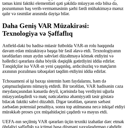
təmas kimi faktiki elementləri qəti şəkildə müəyyən edə bilsə də,
pozuntunun baş verib-verməməsinin şərhi fərdi mühakiməyə məruz
qalır və rəsmilər arasında dəyişə bilər.
Daha Geniş VAR Müzakirəsi:
Texnologiya və Şəffaflıq
Anfield-dəki bu hadisə müasir futbolda VAR-ın rolu haqqında
davam edən müzakirəyə başqa bir fəsil əlavə etdi. Texnologiyanın
tərəfdarları onun aydın səhvləri düzəltməyə kömək etdiyini və
həlledici qərarlara daha böyük dəqiqlik gətirdiyini iddia edirlər.
Tənqidçilər isə VAR-ın yeni çaşqınlıq, ardıcılsızlıq və matçların
axınının pozulması təbəqələri təqdim etdiyini iddia edirlər.
Tchouameni əl işi baxışı sistemin həm faydalarını, həm də
çatışmazlıqlarını nümayiş etdirdi. Bir tərəfdən, VAR hadisənin cəza
meydançasından kənarda deyil, içərisində baş verdiyini uğurla
müəyyənləşdirdi və matç nəticələrinə əhəmiyyətli təsir göstərə
biləcək faktiki səhvi düzəltdi. Digər tərəfdən, qərarın sərbəst
zərbədən potensial penaltiyə, sonra top atılmasına necə inkişaf etdiyi
mürəkkəb proses çox müşahidəçini çaşdırdı və məyus etdi.
UEFA-nın seçilmiş VAR qərarları üçün texniki izahatlar dərc etmək
öhdəliyi şəffaflığı və ictimai başa düşməni yaxşılaşdırmaq cəhdidir.