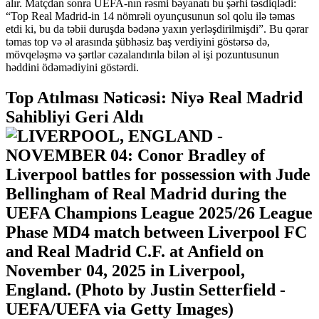
alır. Matçdan sonra UEFA-nın rəsmi bəyanatı bu şərhi təsdiqlədi:
“Top Real Madrid-in 14 nömrəli oyunçusunun sol qolu ilə təmas
etdi ki, bu da təbii duruşda bədənə yaxın yerləşdirilmişdi”. Bu qərar
təmas top və əl arasında şübhəsiz baş verdiyini göstərsə də,
mövqeləşmə və şərtlər cəzalandırıla bilən əl işi pozuntusunun
həddini ödəmədiyini göstərdi.
Top Atılması Nəticəsi: Niyə Real Madrid
Sahibliyi Geri Aldı