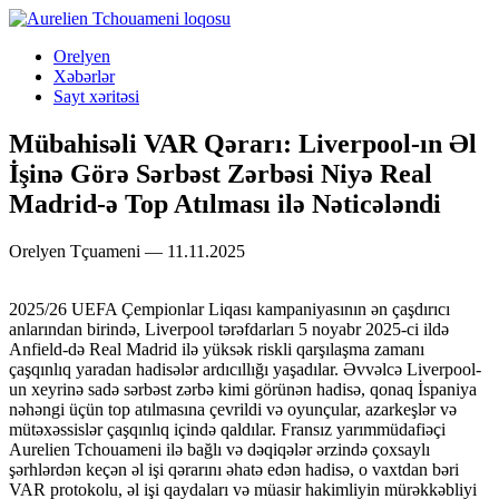
Orelyen
Xəbərlər
Sayt xəritəsi
Mübahisəli VAR Qərarı: Liverpool-ın Əl
İşinə Görə Sərbəst Zərbəsi Niyə Real
Madrid-ə Top Atılması ilə Nəticələndi
Orelyen Tçuameni — 11.11.2025
2025/26 UEFA Çempionlar Liqası kampaniyasının ən çaşdırıcı
anlarından birində, Liverpool tərəfdarları 5 noyabr 2025-ci ildə
Anfield-də Real Madrid ilə yüksək riskli qarşılaşma zamanı
çaşqınlıq yaradan hadisələr ardıcıllığı yaşadılar. Əvvəlcə Liverpool-
un xeyrinə sadə sərbəst zərbə kimi görünən hadisə, qonaq İspaniya
nəhəngi üçün top atılmasına çevrildi və oyunçular, azarkeşlər və
mütəxəssislər çaşqınlıq içində qaldılar. Fransız yarımmüdafiəçi
Aurelien Tchouameni ilə bağlı və dəqiqələr ərzində çoxsaylı
şərhlərdən keçən əl işi qərarını əhatə edən hadisə, o vaxtdan bəri
VAR protokolu, əl işi qaydaları və müasir hakimliyin mürəkkəbliyi