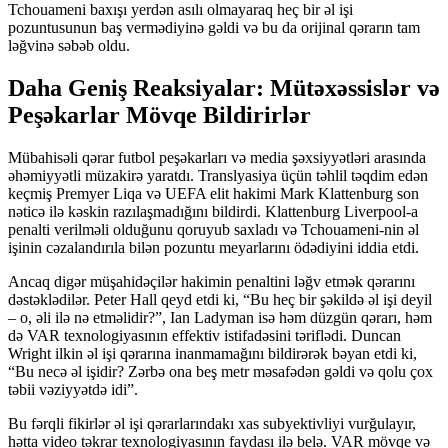
Tchouameni baxışı yerdən asılı olmayaraq heç bir əl işi
pozuntusunun baş vermədiyinə gəldi və bu da orijinal qərarın tam
ləğvinə səbəb oldu.
Daha Geniş Reaksiyalar: Mütəxəssislər və
Peşəkarlar Mövqe Bildirirlər
Mübahisəli qərar futbol peşəkarları və media şəxsiyyətləri arasında
əhəmiyyətli müzakirə yaratdı. Translyasiya üçün təhlil təqdim edən
keçmiş Premyer Liqa və UEFA elit hakimi Mark Klattenburg son
nəticə ilə kəskin razılaşmadığını bildirdi. Klattenburg Liverpool-a
penalti verilməli olduğunu qoruyub saxladı və Tchouameni-nin əl
işinin cəzalandırıla bilən pozuntu meyarlarını ödədiyini iddia etdi.
Ancaq digər müşahidəçilər hakimin penaltini ləğv etmək qərarını
dəstəklədilər. Peter Hall qeyd etdi ki, “Bu heç bir şəkildə əl işi deyil
– o, əli ilə nə etməlidir?”, Ian Ladyman isə həm düzgün qərarı, həm
də VAR texnologiyasının effektiv istifadəsini təriflədi. Duncan
Wright ilkin əl işi qərarına inanmamağını bildirərək bəyan etdi ki,
“Bu necə əl işidir? Zərbə ona beş metr məsafədən gəldi və qolu çox
təbii vəziyyətdə idi”.
Bu fərqli fikirlər əl işi qərarlarındakı xas subyektivliyi vurğulayır,
hətta video təkrar texnologiyasının faydası ilə belə. VAR mövqe və