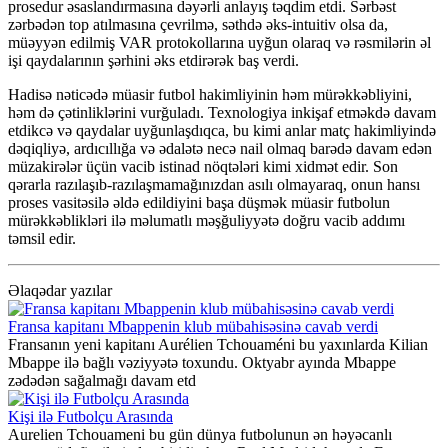
prosedur əsaslandırmasına dəyərli anlayış təqdim etdi. Sərbəst
zərbədən top atılmasına çevrilmə, səthdə əks-intuitiv olsa da,
müəyyən edilmiş VAR protokollarına uyğun olaraq və rəsmilərin əl
işi qaydalarının şərhini əks etdirərək baş verdi.
Hadisə nəticədə müasir futbol hakimliyinin həm mürəkkəbliyini,
həm də çətinliklərini vurğuladı. Texnologiya inkişaf etməkdə davam
etdikcə və qaydalar uyğunlaşdıqca, bu kimi anlar matç hakimliyində
dəqiqliyə, ardıcıllığa və ədalətə necə nail olmaq barədə davam edən
müzakirələr üçün vacib istinad nöqtələri kimi xidmət edir. Son
qərarla razılaşıb-razılaşmamağınızdan asılı olmayaraq, onun hansı
proses vasitəsilə əldə edildiyini başa düşmək müasir futbolun
mürəkkəblikləri ilə məlumatlı məşğuliyyətə doğru vacib addımı
təmsil edir.
Əlaqədar yazılar
Fransa kapitanı Mbappenin klub mübahisəsinə cavab verdi
Fransanın yeni kapitanı Aurélien Tchouaméni bu yaxınlarda Kilian
Mbappe ilə bağlı vəziyyətə toxundu. Oktyabr ayında Mbappe
zədədən sağalmağı davam etd
Kişi ilə Futbolçu Arasında
Aurelien Tchouameni bu gün dünya futbolunun ən həyəcanlı