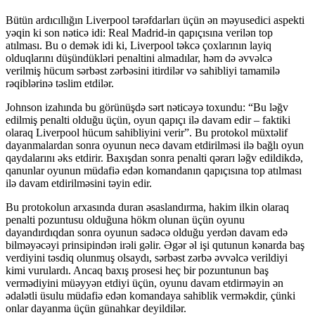
Bütün ardıcıllığın Liverpool tərəfdarları üçün ən məyusedici aspekti
yəqin ki son nəticə idi: Real Madrid-in qapıçısına verilən top
atılması. Bu o demək idi ki, Liverpool təkcə çoxlarının layiq
olduqlarını düşündükləri penaltini almadılar, həm də əvvəlcə
verilmiş hücum sərbəst zərbəsini itirdilər və sahibliyi tamamilə
rəqiblərinə təslim etdilər.
Johnson izahında bu görünüşdə sərt nəticəyə toxundu: “Bu ləğv
edilmiş penalti olduğu üçün, oyun qapıçı ilə davam edir – faktiki
olaraq Liverpool hücum sahibliyini verir”. Bu protokol müxtəlif
dayanmalardan sonra oyunun necə davam etdirilməsi ilə bağlı oyun
qaydalarını əks etdirir. Baxışdan sonra penalti qərarı ləğv edildikdə,
qanunlar oyunun müdafiə edən komandanın qapıçısına top atılması
ilə davam etdirilməsini təyin edir.
Bu protokolun arxasında duran əsaslandırma, hakim ilkin olaraq
penalti pozuntusu olduğuna hökm olunan üçün oyunu
dayandırdıqdan sonra oyunun sadəcə olduğu yerdən davam edə
bilməyəcəyi prinsipindən irəli gəlir. Əgər əl işi qutunun kənarda baş
verdiyini təsdiq olunmuş olsaydı, sərbəst zərbə əvvəlcə verildiyi
kimi vurulardı. Ancaq baxış prosesi heç bir pozuntunun baş
vermədiyini müəyyən etdiyi üçün, oyunu davam etdirməyin ən
ədalətli üsulu müdafiə edən komandaya sahiblik verməkdir, çünki
onlar dayanma üçün günahkar deyildilər.