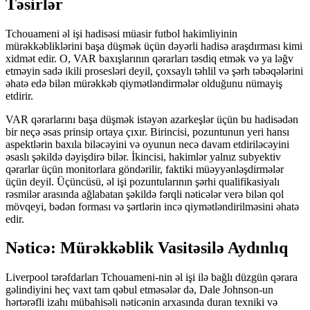
Təsirlər
Tchouameni əl işi hadisəsi müasir futbol hakimliyinin
mürəkkəbliklərini başa düşmək üçün dəyərli hadisə araşdırması kimi
xidmət edir. O, VAR baxışlarının qərarları təsdiq etmək və ya ləğv
etməyin sadə ikili prosesləri deyil, çoxsaylı təhlil və şərh təbəqələrini
əhatə edə bilən mürəkkəb qiymətləndirmələr olduğunu nümayiş
etdirir.
VAR qərarlarını başa düşmək istəyən azarkeşlər üçün bu hadisədən
bir neçə əsas prinsip ortaya çıxır. Birincisi, pozuntunun yeri hansı
aspektlərin baxıla biləcəyini və oyunun necə davam etdiriləcəyini
əsaslı şəkildə dəyişdirə bilər. İkincisi, hakimlər yalnız subyektiv
qərarlar üçün monitorlara göndərilir, faktiki müəyyənləşdirmələr
üçün deyil. Üçüncüsü, əl işi pozuntularının şərhi qualifikasiyalı
rəsmilər arasında ağlabatan şəkildə fərqli nəticələr verə bilən qol
mövqeyi, bədən forması və şərtlərin incə qiymətləndirilməsini əhatə
edir.
Nəticə: Mürəkkəblik Vasitəsilə Aydınlıq
Liverpool tərəfdarları Tchouameni-nin əl işi ilə bağlı düzgün qərara
gəlindiyini heç vaxt tam qəbul etməsələr də, Dale Johnson-un
hərtərəfli izahı mübahisəli nəticənin arxasında duran texniki və