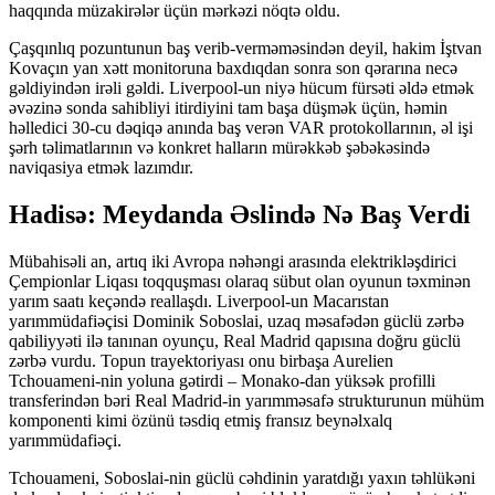
haqqında müzakirələr üçün mərkəzi nöqtə oldu.
Çaşqınlıq pozuntunun baş verib-verməməsindən deyil, hakim İştvan
Kovaçın yan xətt monitoruna baxdıqdan sonra son qərarına necə
gəldiyindən irəli gəldi. Liverpool-un niyə hücum fürsəti əldə etmək
əvəzinə sonda sahibliyi itirdiyini tam başa düşmək üçün, həmin
həlledici 30-cu dəqiqə anında baş verən VAR protokollarının, əl işi
şərh təlimatlarının və konkret halların mürəkkəb şəbəkəsində
naviqasiya etmək lazımdır.
Hadisə: Meydanda Əslində Nə Baş Verdi
Mübahisəli an, artıq iki Avropa nəhəngi arasında elektrikləşdirici
Çempionlar Liqası toqquşması olaraq sübut olan oyunun təxminən
yarım saatı keçəndə reallaşdı. Liverpool-un Macarıstan
yarımmüdafiəçisi Dominik Soboslai, uzaq məsafədən güclü zərbə
qabiliyyəti ilə tanınan oyunçu, Real Madrid qapısına doğru güclü
zərbə vurdu. Topun trayektoriyası onu birbaşa Aurelien
Tchouameni-nin yoluna gətirdi – Monako-dan yüksək profilli
transferindən bəri Real Madrid-in yarımməsafə strukturunun mühüm
komponenti kimi özünü təsdiq etmiş fransız beynəlxalq
yarımmüdafiəçi.
Tchouameni, Soboslai-nin güclü cəhdinin yaratdığı yaxın təhlükəni