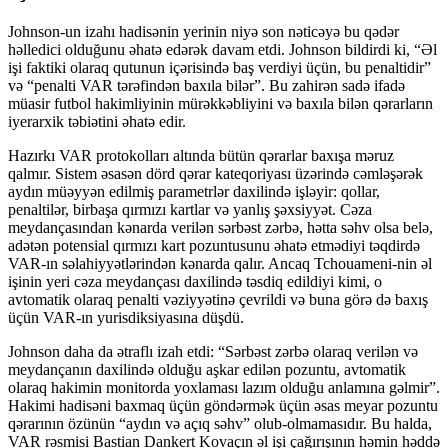
Johnson-un izahı hadisənin yerinin niyə son nəticəyə bu qədər
həlledici olduğunu əhatə edərək davam etdi. Johnson bildirdi ki, “Əl
işi faktiki olaraq qutunun içərisində baş verdiyi üçün, bu penaltidir”
və “penalti VAR tərəfindən baxıla bilər”. Bu zahirən sadə ifadə
müasir futbol hakimliyinin mürəkkəbliyini və baxıla bilən qərarların
iyerarxik təbiətini əhatə edir.
Hazırkı VAR protokolları altında bütün qərarlar baxışa məruz
qalmır. Sistem əsasən dörd qərar kateqoriyası üzərində cəmləşərək
aydın müəyyən edilmiş parametrlər daxilində işləyir: qollar,
penaltilər, birbaşa qırmızı kartlar və yanlış şəxsiyyət. Cəza
meydançasından kənarda verilən sərbəst zərbə, hətta səhv olsa belə,
adətən potensial qırmızı kart pozuntusunu əhatə etmədiyi təqdirdə
VAR-ın səlahiyyətlərindən kənarda qalır. Ancaq Tchouameni-nin əl
işinin yeri cəza meydançası daxilində təsdiq edildiyi kimi, o
avtomatik olaraq penalti vəziyyətinə çevrildi və buna görə də baxış
üçün VAR-ın yurisdiksiyasına düşdü.
Johnson daha da ətraflı izah etdi: “Sərbəst zərbə olaraq verilən və
meydançanın daxilində olduğu aşkar edilən pozuntu, avtomatik
olaraq hakimin monitorda yoxlaması lazım olduğu anlamına gəlmir”.
Hakimi hadisəni baxmaq üçün göndərmək üçün əsas meyar pozuntu
qərarının özünün “aydın və açıq səhv” olub-olmamasıdır. Bu halda,
VAR rəsmisi Bastian Dankert Kovaçın əl işi çağırışının həmin həddə