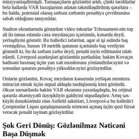
müəyyənləşdirmişdi. Tamaşaçıların gözləntisi artdı, çünki tərəfdarlar
belə hallarda VAR baxışlarının adətən təkmilləşdirilmiş qərarlara –
bu halda, potensial olaraq sərbəst zərbənin penaltiyə çevrilməsinə
səbəb olduğunu tanıyırdılar.
Stadion ekranlarında göstərilən video təkrarlar Tchouameni-nin top
əli ilə təmas edəndə cəza meydançası içərisində, kənarda deyil,
yerləşdiyini göstərir. Bu həlledici təfərrüat, əgər əl işi əslində baş
vermişdirsə, bunun 18 metrlik qutunun içərisində baş verdiyini
göstərdi ki, bu da sərbəst zərbə deyil, penalti təyin edilməsini tələb
edərdi. Liverpool azarkeşləri gözləntidə partladılar, hakim Kovaçın
hadisəni baxmaq üçün yan xətt monitoruna yönləndiriləcəyini və
sonradan qərarını penaltiyə yüksəldəcəyini gözləyirdilər.
Onların gözləntisi, Kovaç meydanın kənarında yerləşən monitora
müraciət etmək üçün siqnal aldıqda təsdiqlənmiş kimi göründü.
Əksər ssenarilərdə hakim VAR ekranına yaxınlaşdıqda, bu orijinal
qərarda əhəmiyyətli dəyişikliyin gəldiyini siqnallaşdırır. Artıq səs-
küylü dəstəklərində olan Anfield sakinləri, Liverpool-a bu həlledici
Çempionlar Liqası qarşılaşmasında nömrəni açmaq üçün qızıl fürsət
verəcək penalti təyinatı gözləyirdilər.
Şok Geri Dönüş: Gözlənilməz Nəticəni
Başa Düşmək