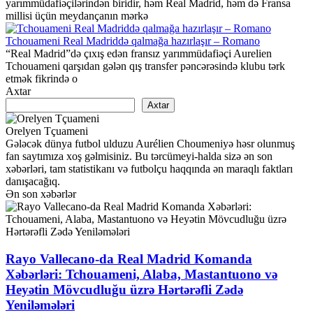
yarımmüdafiəçilərindən biridir, həm Real Madrid, həm də Fransa
millisi üçün meydançanın mərkə
Tchouameni Real Madriddə qalmağa hazırlaşır – Romano
“Real Madrid”də çıxış edən fransız yarımmüdafiəçi Aurelien
Tchouameni qarşıdan gələn qış transfer pəncərəsində klubu tərk
etmək fikrində o
Axtar
Axtar
Orelyen Tçuameni
Gələcək dünya futbol ulduzu Aurélien Choumeniyə həsr olunmuş
fan saytımıza xoş gəlmisiniz. Bu tərcümeyi-halda sizə ən son
xəbərləri, tam statistikanı və futbolçu haqqında ən maraqlı faktları
danışacağıq.
Ən son xəbərlər
Rayo Vallecano-da Real Madrid Komanda
Xəbərləri: Tchouameni, Alaba, Mastantuono və
Heyətin Mövcudluğu üzrə Hərtərəfli Zədə
Yeniləmələri