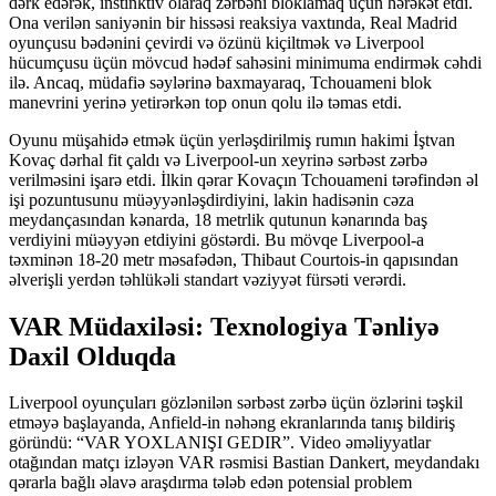
dərk edərək, instinktiv olaraq zərbəni bloklamaq üçün hərəkət etdi.
Ona verilən saniyənin bir hissəsi reaksiya vaxtında, Real Madrid
oyunçusu bədənini çevirdi və özünü kiçiltmək və Liverpool
hücumçusu üçün mövcud hədəf sahəsini minimuma endirmək cəhdi
ilə. Ancaq, müdafiə səylərinə baxmayaraq, Tchouameni blok
manevrini yerinə yetirərkən top onun qolu ilə təmas etdi.
Oyunu müşahidə etmək üçün yerləşdirilmiş rumın hakimi İştvan
Kovaç dərhal fit çaldı və Liverpool-un xeyrinə sərbəst zərbə
verilməsini işarə etdi. İlkin qərar Kovaçın Tchouameni tərəfindən əl
işi pozuntusunu müəyyənləşdirdiyini, lakin hadisənin cəza
meydançasından kənarda, 18 metrlik qutunun kənarında baş
verdiyini müəyyən etdiyini göstərdi. Bu mövqe Liverpool-a
təxminən 18-20 metr məsafədən, Thibaut Courtois-in qapısından
əlverişli yerdən təhlükəli standart vəziyyət fürsəti verərdi.
VAR Müdaxiləsi: Texnologiya Tənliyə
Daxil Olduqda
Liverpool oyunçuları gözlənilən sərbəst zərbə üçün özlərini təşkil
etməyə başlayanda, Anfield-in nəhəng ekranlarında tanış bildiriş
göründü: “VAR YOXLANIŞI GEDIR”. Video əməliyyatlar
otağından matçı izləyən VAR rəsmisi Bastian Dankert, meydandakı
qərarla bağlı əlavə araşdırma tələb edən potensial problem